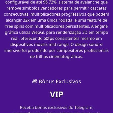
configurável de até 96.72%, sistema de avalanche que
remove símbolos vencedores para permitir cascatas
consecutivas, multiplicadores progressivos que podem
alcançar 32x em uma única rodada, e uma feature de
free spins com multiplicadores persistentes. A engine
gráfica utiliza WebGL para renderização 3D em tempo
real, oferecendo 60fps consistentes mesmo em
dispositivos móveis mid-range. O design sonoro
imersivo foi produzido por compositores profissionais
de trilhas cinematográficas.
🎁 Bônus Exclusivos
VIP
Receba bônus exclusivos do Telegram,