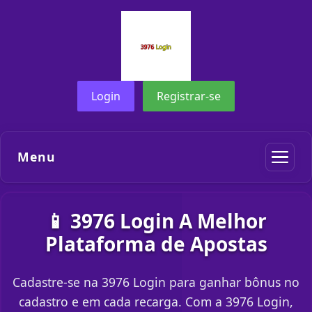
Login
Registrar-se
Menu
📱 3976 Login A Melhor
Plataforma de Apostas
Cadastre-se na 3976 Login para ganhar bônus no
cadastro e em cada recarga. Com a 3976 Login,