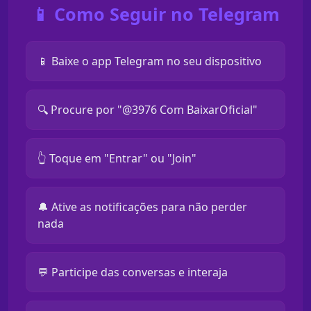
📱 Como Seguir no Telegram
📱 Baixe o app Telegram no seu dispositivo
🔍 Procure por "@3976 Com BaixarOficial"
👆 Toque em "Entrar" ou "Join"
🔔 Ative as notificações para não perder
nada
💬 Participe das conversas e interaja