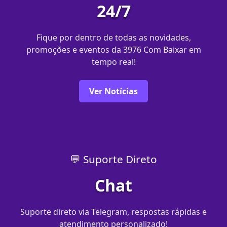
24/7
Fique por dentro de todas as novidades,
promoções e eventos da 3976 Com Baixar em
tempo real!
Ver Notícias
💬 Suporte Direto
Chat
Suporte direto via Telegram, respostas rápidas e
atendimento personalizado!