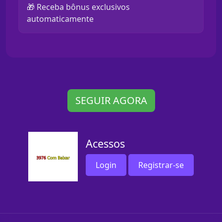
🎁 Receba bônus exclusivos
automaticamente
SEGUIR AGORA
Acessos
Login
Registrar-se