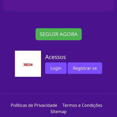
SEGUIR AGORA
Acessos
Login
Registrar-se
Políticas de Privacidade
Termos e Condições
Sitemap