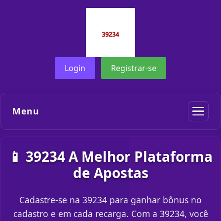
Login
Registrar-se
Menu
📱 39234 A Melhor Plataforma
de Apostas
Cadastre-se na 39234 para ganhar bônus no
cadastro e em cada recarga. Com a 39234, você