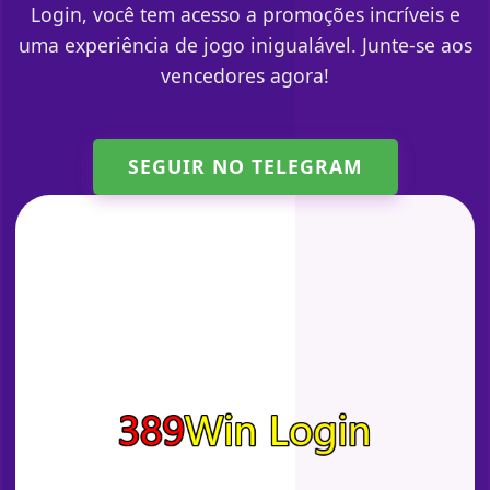
Login, você tem acesso a promoções incríveis e
uma experiência de jogo inigualável. Junte-se aos
vencedores agora!
SEGUIR NO TELEGRAM