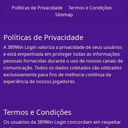
Políticas de Privacidade
Termos e Condições
Sitemap
Políticas de Privacidade
A 389Win Login valoriza a privacidade de seus usuários
e está empenhada em proteger todas as informações
pessoais fornecidas durante o uso de nossos canais de
comunicação. Todos os dados coletados são utilizados
exclusivamente para fins de melhoria contínua da
experiência de nossos jogadores.
Termos e Condições
Os usuários da 389Win Login concordam em respeitar