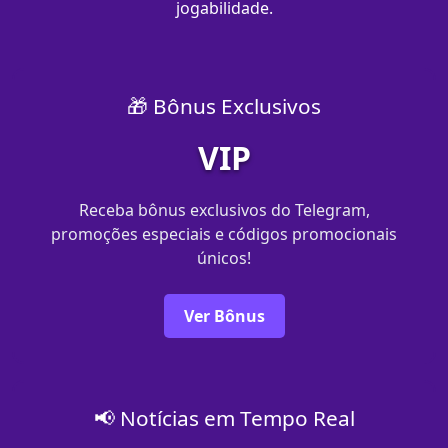
jogabilidade.
🎁 Bônus Exclusivos
VIP
Receba bônus exclusivos do Telegram,
promoções especiais e códigos promocionais
únicos!
Ver Bônus
📢 Notícias em Tempo Real