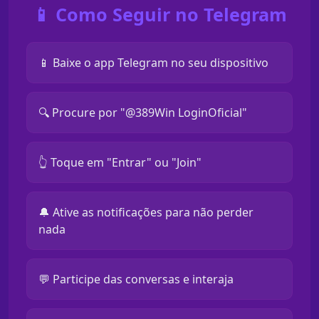
📱 Como Seguir no Telegram
📱 Baixe o app Telegram no seu dispositivo
🔍 Procure por "@389Win LoginOficial"
👆 Toque em "Entrar" ou "Join"
🔔 Ative as notificações para não perder
nada
💬 Participe das conversas e interaja