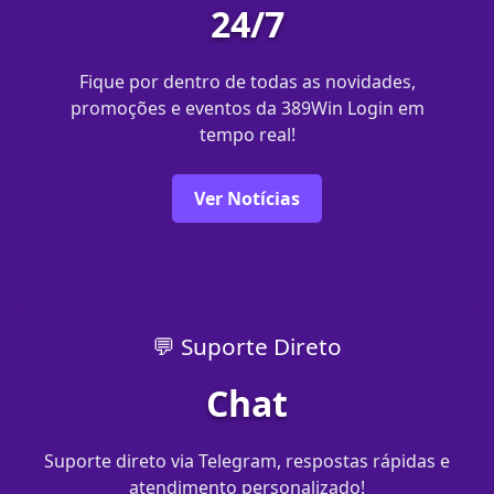
24/7
Fique por dentro de todas as novidades,
promoções e eventos da 389Win Login em
tempo real!
Ver Notícias
💬 Suporte Direto
Chat
Suporte direto via Telegram, respostas rápidas e
atendimento personalizado!