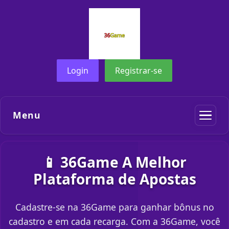
Login
Registrar-se
Menu
📱 36Game A Melhor
Plataforma de Apostas
Cadastre-se na 36Game para ganhar bônus no
cadastro e em cada recarga. Com a 36Game, você