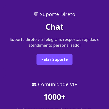
💬 Suporte Direto
Chat
Suporte direto via Telegram, respostas rápidas e
atendimento personalizado!
Falar Suporte
👥 Comunidade VIP
1000+