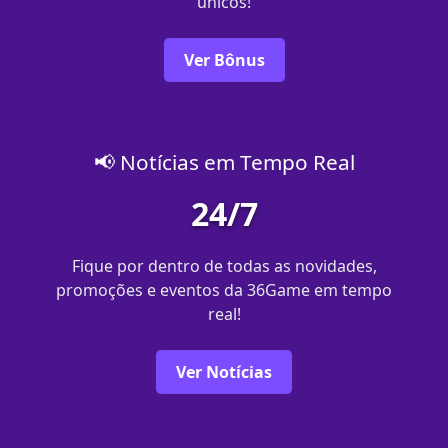
únicos!
Ver Bônus
📢 Notícias em Tempo Real
24/7
Fique por dentro de todas as novidades,
promoções e eventos da 36Game em tempo
real!
Ver Notícias