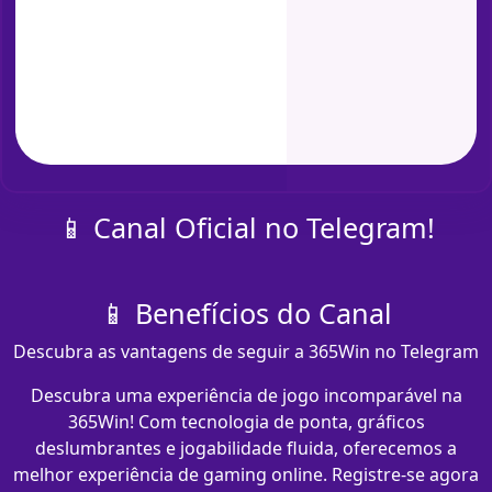
📱 Canal Oficial no Telegram!
📱 Benefícios do Canal
Descubra as vantagens de seguir a 365Win no Telegram
Descubra uma experiência de jogo incomparável na
365Win! Com tecnologia de ponta, gráficos
deslumbrantes e jogabilidade fluida, oferecemos a
melhor experiência de gaming online. Registre-se agora