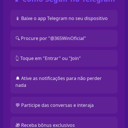
📱 Baixe o app Telegram no seu dispositivo
🔍 Procure por "@365WinOficial"
👆 Toque em "Entrar" ou "Join"
🔔 Ative as notificações para não perder
nada
💬 Participe das conversas e interaja
🎁 Receba bônus exclusivos