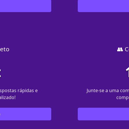
reto
👥 
t
espostas rápidas e
Junte-se a uma com
lizado!
compa
e