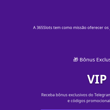
A 365Slots tem como missão oferecer os 
🎁 Bônus Exclu
VIP
Receba bônus exclusivos do Telegra
e códigos promocionai