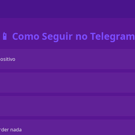
📱 Como Seguir no Telegram
ositivo
erder nada