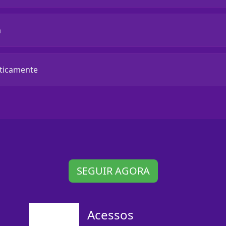
a
aticamente
SEGUIR AGORA
Acessos