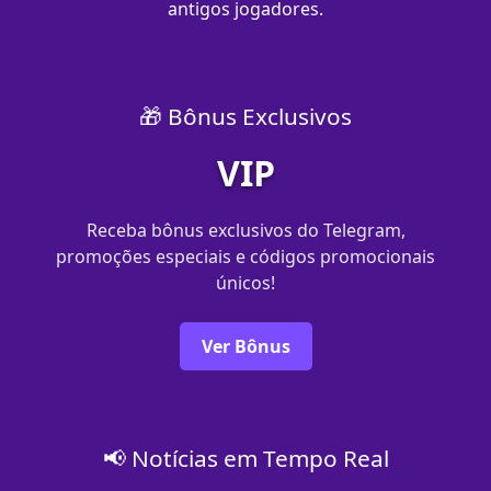
antigos jogadores.
🎁 Bônus Exclusivos
VIP
Receba bônus exclusivos do Telegram,
promoções especiais e códigos promocionais
únicos!
Ver Bônus
📢 Notícias em Tempo Real