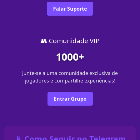
Falar Suporte
👥 Comunidade VIP
1000+
Junte-se a uma comunidade exclusiva de
jogadores e compartilhe experiências!
Entrar Grupo
📱 Como Seguir no Telegram