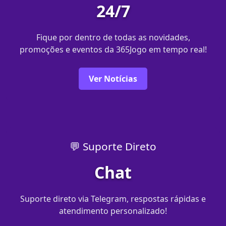
24/7
Fique por dentro de todas as novidades,
promoções e eventos da 365Jogo em tempo real!
Ver Notícias
💬 Suporte Direto
Chat
Suporte direto via Telegram, respostas rápidas e
atendimento personalizado!