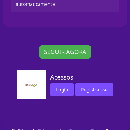
automaticamente
SEGUIR AGORA
Acessos
Login
Registrar-se