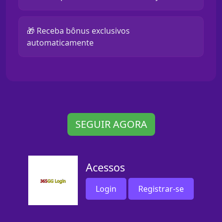
🎁 Receba bônus exclusivos
automaticamente
SEGUIR AGORA
Acessos
Login
Registrar-se