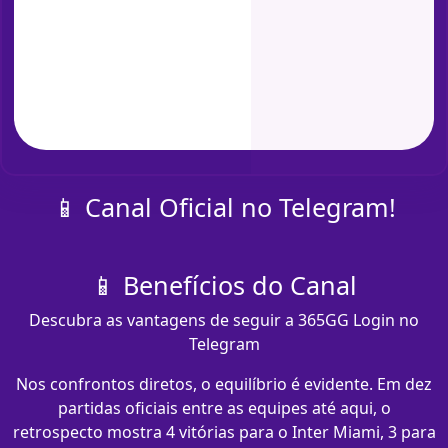
📱 Canal Oficial no Telegram!
📱 Benefícios do Canal
Descubra as vantagens de seguir a 365GG Login no
Telegram
Nos confrontos diretos, o equilíbrio é evidente. Em dez
partidas oficiais entre as equipes até aqui, o
retrospecto mostra 4 vitórias para o Inter Miami, 3 para