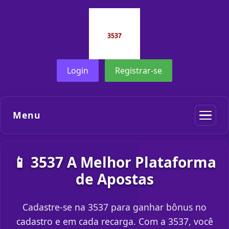
Login
Registrar-se
Menu
📱 3537 A Melhor Plataforma
de Apostas
Cadastre-se na 3537 para ganhar bônus no
cadastro e em cada recarga. Com a 3537, você