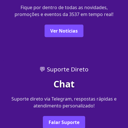
Fique por dentro de todas as novidades,
promoções e eventos da 3537 em tempo real!
Ver Notícias
💬 Suporte Direto
Chat
Suporte direto via Telegram, respostas rápidas e
atendimento personalizado!
Falar Suporte