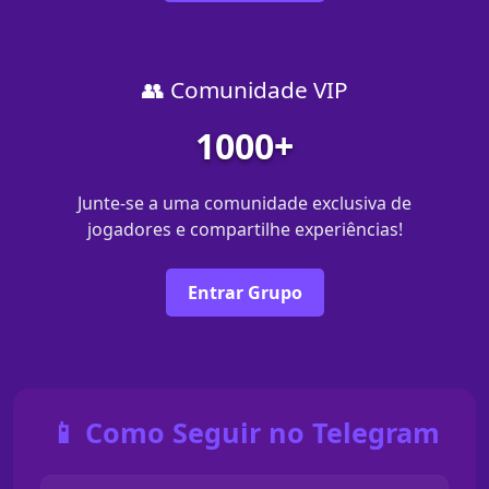
👥 Comunidade VIP
1000+
Junte-se a uma comunidade exclusiva de
jogadores e compartilhe experiências!
Entrar Grupo
📱 Como Seguir no Telegram