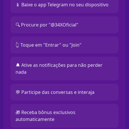
📱 Baixe o app Telegram no seu dispositivo
🔍 Procure por "@34XOficial"
👆 Toque em "Entrar" ou "Join"
🔔 Ative as notificações para não perder
nada
💬 Participe das conversas e interaja
🎁 Receba bônus exclusivos
automaticamente