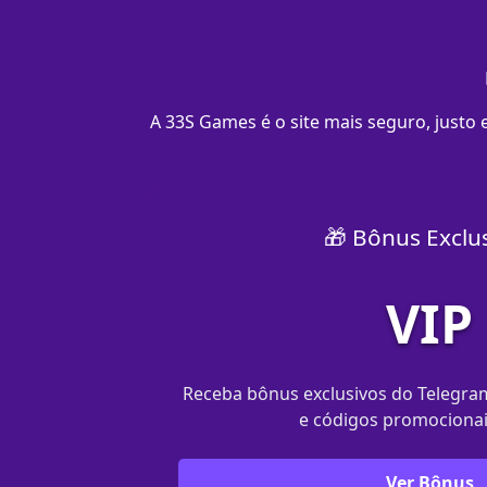
A 33S Games é o site mais seguro, justo 
🎁 Bônus Exclu
VIP
Receba bônus exclusivos do Telegra
e códigos promocionai
Ver Bônus