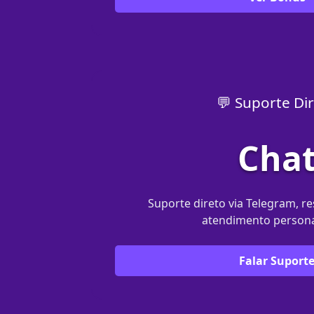
💬 Suporte Di
Cha
Suporte direto via Telegram, r
atendimento persona
Falar Suport