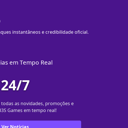
m
ues instantâneos e credibilidade oficial.
cias em Tempo Real
24/7
e todas as novidades, promoções e
33S Games em tempo real!
Ver Notícias