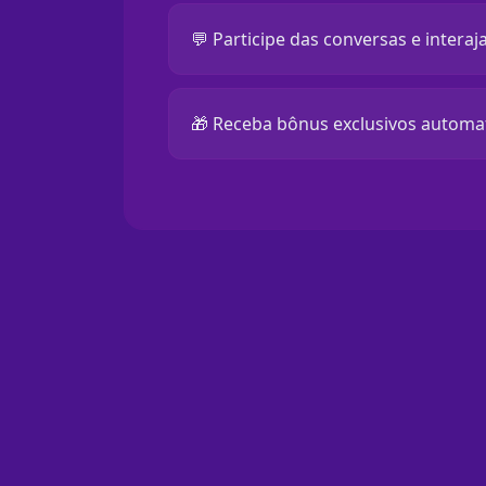
💬 Participe das conversas e interaj
🎁 Receba bônus exclusivos autom