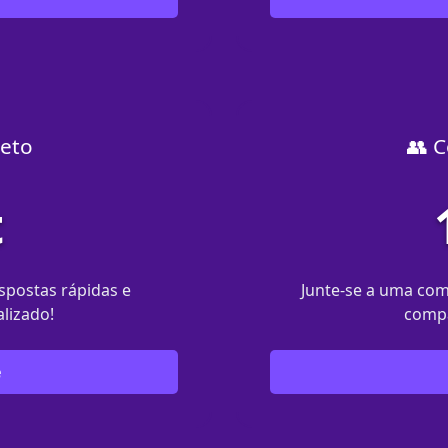
reto
👥 
t
espostas rápidas e
Junte-se a uma com
lizado!
compa
e