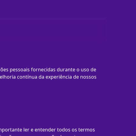
ões pessoais fornecidas durante o uso de
elhoria contínua da experiência de nossos
mportante ler e entender todos os termos