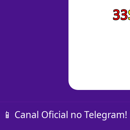
📱 Canal Oficial no Telegram!