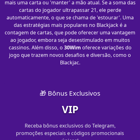
mais uma carta ou 'manter' a mão atual. Se a soma das
cartas do jogador ultrapassar 21, ele perde
automaticamente, o que se chama de 'estourar'. Uma
das estratégias mais populares no Blackjack é a
contagem de cartas, que pode oferecer uma vantagem
ao jogador, embora seja desestimulado em muitos
cassinos. Além disso, o
30Wim
oferece variações do
jogo que trazem novos desafios e diversão, como o
Blackjac.
🎁 Bônus Exclusivos
VIP
Receba bônus exclusivos do Telegram,
promoções especiais e códigos promocionais