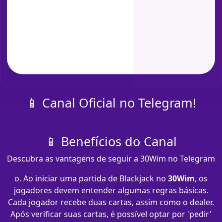
📱 Canal Oficial no Telegram!
📱 Benefícios do Canal
Descubra as vantagens de seguir a 30Wim no Telegram
o. Ao iniciar uma partida de Blackjack no
30Wim
, os
jogadores devem entender algumas regras básicas.
Cada jogador recebe duas cartas, assim como o dealer.
Após verificar suas cartas, é possível optar por 'pedir'