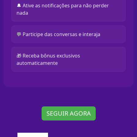
🔔 Ative as notificações para não perder
nada
💬 Participe das conversas e interaja
🎁 Receba bônus exclusivos
automaticamente
SEGUIR AGORA