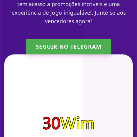
tem acesso a promoções incríveis e uma
experiência de jogo inigualável. Junte-se aos
vencedores agora!
SEGUIR NO TELEGRAM