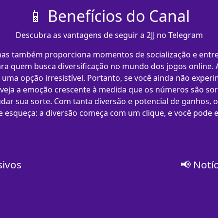
📱 Benefícios do Canal
Descubra as vantagens de seguir a 2JJ no Telegram
 mas também proporciona momentos de socialização e entr
ara quem busca diversificação no mundo dos jogos online. 
uma opção irresistível. Portanto, se você ainda não expe
 veja a emoção crescente à medida que os números são sor
r sua sorte. Com tanta diversão e potencial de ganhos, o
se esqueça: a diversão começa com um clique, e você pode e
sivos
📢 Notí