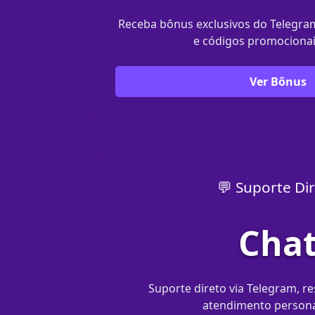
Receba bônus exclusivos do Telegra
e códigos promocionai
Ver Bônus
💬 Suporte Di
Cha
Suporte direto via Telegram, r
atendimento persona