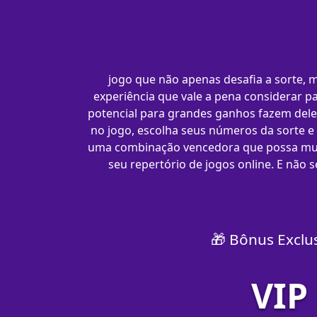
jogo que não apenas desafia a sorte,
experiência que vale a pena considerar p
potencial para grandes ganhos fazem dele 
no jogo, escolha seus números da sorte e
uma combinação vencedora que possa muda
seu repertório de jogos online. E não 
🎁 Bônus Exclu
VIP