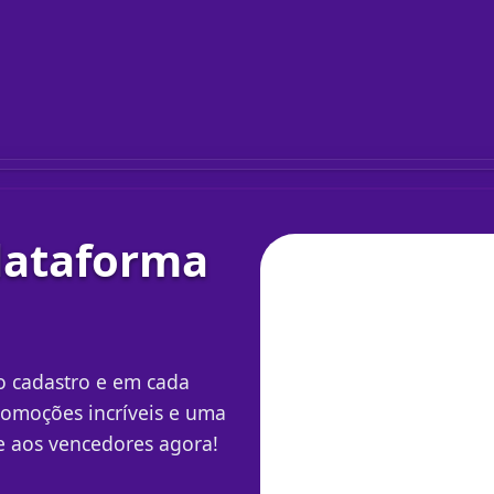
Plataforma
o cadastro e em cada
romoções incríveis e uma
se aos vencedores agora!