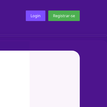
Login
Registrar-se