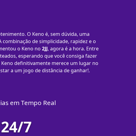
etenimento. O Keno é, sem dúvida, uma
A combinação de simplicidade, rapidez e o
rimentou o Keno no
2JJ
, agora é a hora. Entre
teados, esperando que você consiga fazer
 Keno definitivamente merece um lugar no
star a um jogo de distância de ganhar!.
cias em Tempo Real
24/7