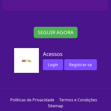
SEGUIR AGORA
Acessos
Login
Registrar-se
Políticas de Privacidade
Termos e Condições
Sitemap