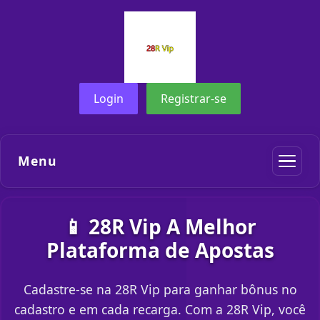
Login
Registrar-se
Menu
📱 28R Vip A Melhor
Plataforma de Apostas
Cadastre-se na 28R Vip para ganhar bônus no
cadastro e em cada recarga. Com a 28R Vip, você