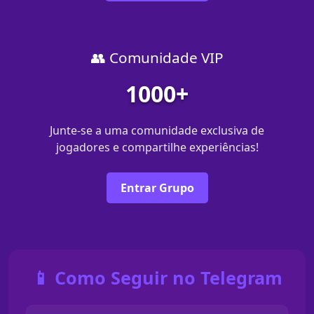
👥 Comunidade VIP
1000+
Junte-se a uma comunidade exclusiva de
jogadores e compartilhe experiências!
Entrar Grupo
📱 Como Seguir no Telegram