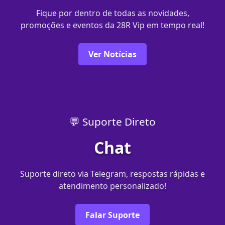
Fique por dentro de todas as novidades,
promoções e eventos da 28R Vip em tempo real!
Ver Notícias
💬 Suporte Direto
Chat
Suporte direto via Telegram, respostas rápidas e
atendimento personalizado!
Falar Suporte