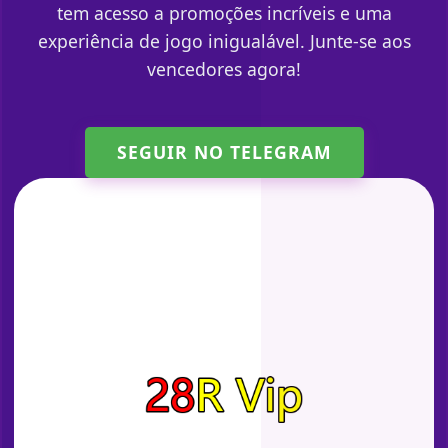
tem acesso a promoções incríveis e uma
experiência de jogo inigualável. Junte-se aos
vencedores agora!
SEGUIR NO TELEGRAM