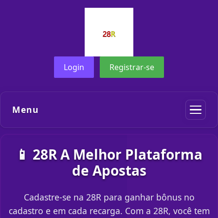
Login
Registrar-se
Menu
📱 28R A Melhor Plataforma
de Apostas
Cadastre-se na 28R para ganhar bônus no
cadastro e em cada recarga. Com a 28R, você tem