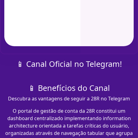
📱 Canal Oficial no Telegram!
📱 Benefícios do Canal
Descubra as vantagens de seguir a 28R no Telegram
O portal de gestão de conta da 28R constitui um
dashboard centralizado implementando information
architecture orientada a tarefas críticas do usuário,
organizadas através de navegação tabular que agrupa