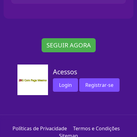
SEGUIR AGORA
Acessos
Login
Registrar-se
Políticas de Privacidade
Termos e Condições
Sitemap