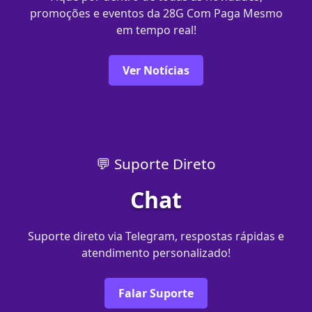
promoções e eventos da 28G Com Paga Mesmo
em tempo real!
Ver Notícias
💬 Suporte Direto
Chat
Suporte direto via Telegram, respostas rápidas e
atendimento personalizado!
Falar Suporte