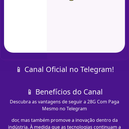
📱 Canal Oficial no Telegram!
📱 Benefícios do Canal
Descubra as vantagens de seguir a 28G Com Paga
Mesmo no Telegram
dor, mas também promove a inovação dentro da
indústria. À medida que as tecnologias continuam a