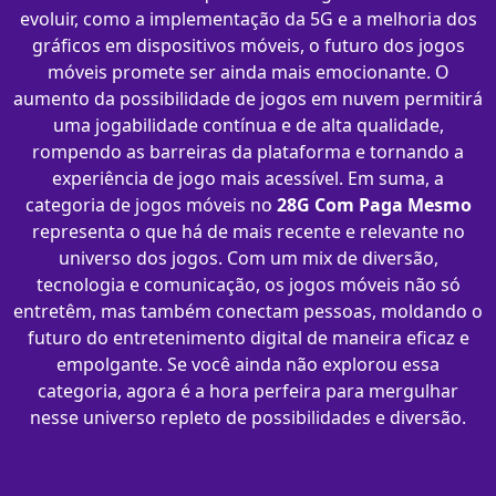
evoluir, como a implementação da 5G e a melhoria dos
gráficos em dispositivos móveis, o futuro dos jogos
móveis promete ser ainda mais emocionante. O
aumento da possibilidade de jogos em nuvem permitirá
uma jogabilidade contínua e de alta qualidade,
rompendo as barreiras da plataforma e tornando a
experiência de jogo mais acessível. Em suma, a
categoria de jogos móveis no
28G Com Paga Mesmo
representa o que há de mais recente e relevante no
universo dos jogos. Com um mix de diversão,
tecnologia e comunicação, os jogos móveis não só
entretêm, mas também conectam pessoas, moldando o
futuro do entretenimento digital de maneira eficaz e
empolgante. Se você ainda não explorou essa
categoria, agora é a hora perfeira para mergulhar
nesse universo repleto de possibilidades e diversão.