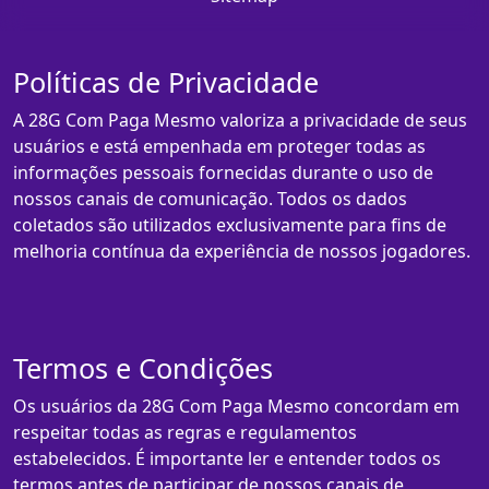
Políticas de Privacidade
A 28G Com Paga Mesmo valoriza a privacidade de seus
usuários e está empenhada em proteger todas as
informações pessoais fornecidas durante o uso de
nossos canais de comunicação. Todos os dados
coletados são utilizados exclusivamente para fins de
melhoria contínua da experiência de nossos jogadores.
Termos e Condições
Os usuários da 28G Com Paga Mesmo concordam em
respeitar todas as regras e regulamentos
estabelecidos. É importante ler e entender todos os
termos antes de participar de nossos canais de