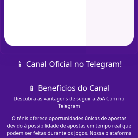
📱 Canal Oficial no Telegram!
📱 Benefícios do Canal
Descubra as vantagens de seguir a 26A Com no
Telegram
O tênis oferece oportunidades únicas de apostas
devido à possibilidade de apostas em tempo real que
podem ser feitas durante os jogos. Nossa plataforma