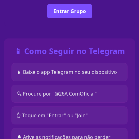
Entrar Grupo
📱 Como Seguir no Telegram
📱 Baixe o app Telegram no seu dispositivo
🔍 Procure por "@26A ComOficial"
👆 Toque em "Entrar" ou "Join"
🔔 Ative as notificações para não perder