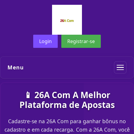
Login
Registrar-se
Menu
📱 26A Com A Melhor
Plataforma de Apostas
Cadastre-se na 26A Com para ganhar bônus no
cadastro e em cada recarga. Com a 26A Com, você