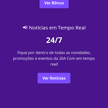
Ver Bônus
📢 Notícias em Tempo Real
24/7
Fique por dentro de todas as novidades,
promoções e eventos da 26A Com em tempo
real!
Ver Notícias