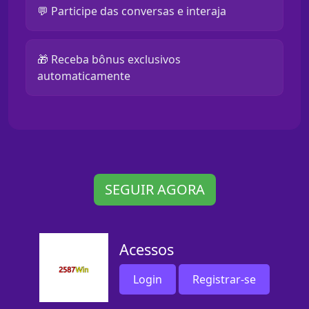
💬 Participe das conversas e interaja
🎁 Receba bônus exclusivos
automaticamente
SEGUIR AGORA
Acessos
Login
Registrar-se