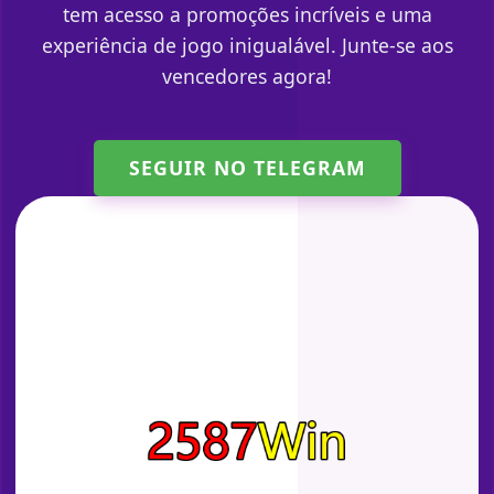
tem acesso a promoções incríveis e uma
experiência de jogo inigualável. Junte-se aos
vencedores agora!
SEGUIR NO TELEGRAM