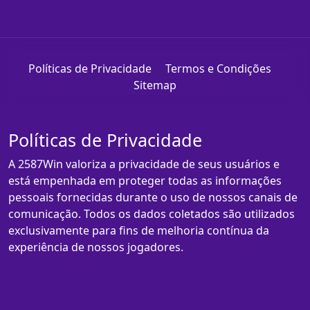
Políticas de Privacidade
Termos e Condições
Sitemap
Políticas de Privacidade
A 2587Win valoriza a privacidade de seus usuários e
está empenhada em proteger todas as informações
pessoais fornecidas durante o uso de nossos canais de
comunicação. Todos os dados coletados são utilizados
exclusivamente para fins de melhoria contínua da
experiência de nossos jogadores.