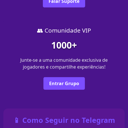
Falar Suporte
👥 Comunidade VIP
1000+
Junte-se a uma comunidade exclusiva de
jogadores e compartilhe experiências!
Entrar Grupo
📱 Como Seguir no Telegram