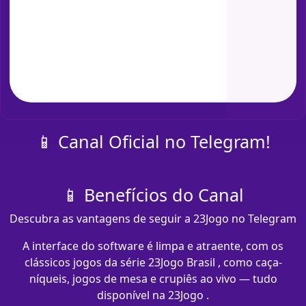
📱 Canal Oficial no Telegram!
📱 Benefícios do Canal
Descubra as vantagens de seguir a 23Jogo no Telegram
A interface do software é limpa e atraente, com os
clássicos jogos da série 23Jogo Brasil , como caça-
níqueis, jogos de mesa e crupiês ao vivo — tudo
disponível na 23Jogo .