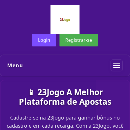
Login
Registrar-se
Menu
📱 23Jogo A Melhor
Plataforma de Apostas
Cadastre-se na 23Jogo para ganhar bônus no
cadastro e em cada recarga. Com a 23Jogo, você