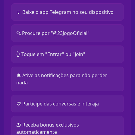
📱 Baixe o app Telegram no seu dispositivo
🔍 Procure por "@23JogoOficial"
👆 Toque em "Entrar" ou "Join"
🔔 Ative as notificações para não perder
nada
💬 Participe das conversas e interaja
🎁 Receba bônus exclusivos
automaticamente