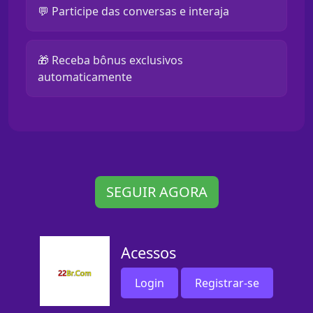
💬 Participe das conversas e interaja
🎁 Receba bônus exclusivos
automaticamente
SEGUIR AGORA
Acessos
Login
Registrar-se