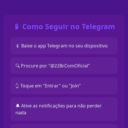
📱 Como Seguir no Telegram
📱 Baixe o app Telegram no seu dispositivo
🔍 Procure por "@22Br.ComOficial"
👆 Toque em "Entrar" ou "Join"
🔔 Ative as notificações para não perder
nada