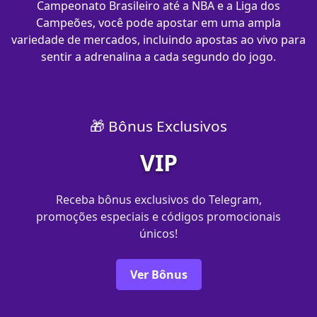
Campeonato Brasileiro até a NBA e a Liga dos
Campeões, você pode apostar em uma ampla
variedade de mercados, incluindo apostas ao vivo para
sentir a adrenalina a cada segundo do jogo.
🎁 Bônus Exclusivos
VIP
Receba bônus exclusivos do Telegram,
promoções especiais e códigos promocionais
únicos!
Ver Bônus