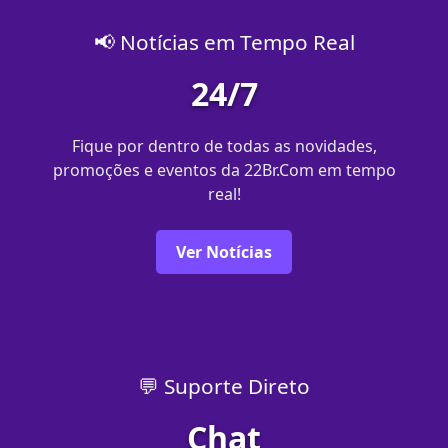
📢 Notícias em Tempo Real
24/7
Fique por dentro de todas as novidades,
promoções e eventos da 22Br.Com em tempo
real!
Ver Notícias
💬 Suporte Direto
Chat