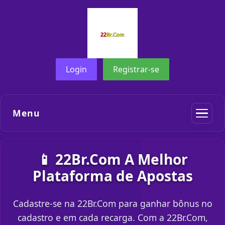
Login
Registrar-se
Menu
📱 22Br.Com A Melhor
Plataforma de Apostas
Cadastre-se na 22Br.Com para ganhar bônus no
cadastro e em cada recarga. Com a 22Br.Com,