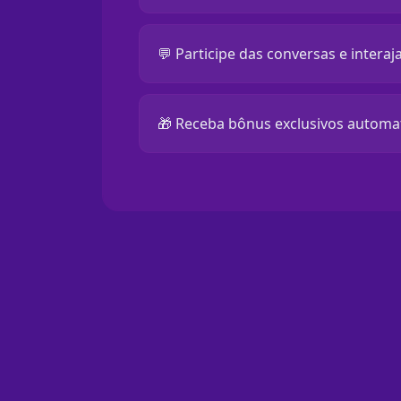
💬 Participe das conversas e interaj
🎁 Receba bônus exclusivos autom