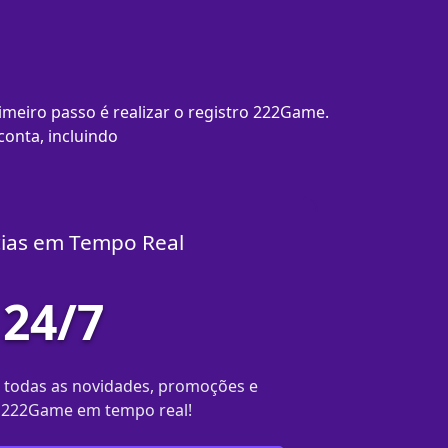
eiro passo é realizar o registro 222Game.
conta, incluindo
cias em Tempo Real
24/7
e todas as novidades, promoções e
 222Game em tempo real!