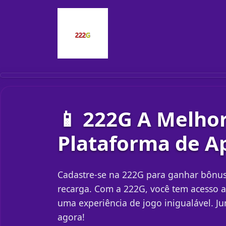
📱 222G A Melho
Plataforma de A
Cadastre-se na 222G para ganhar bônus
recarga. Com a 222G, você tem acesso a
uma experiência de jogo inigualável. J
agora!