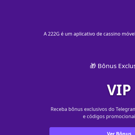
A 222G é um aplicativo de cassino móvel
🎁 Bônus Exclu
VIP
Receba bônus exclusivos do Telegra
e códigos promocionai
Ver Bônus