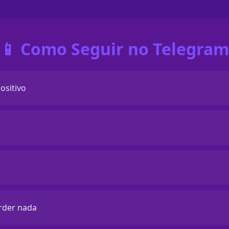
📱 Como Seguir no Telegram
ositivo
erder nada