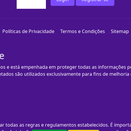
Políticas de Privacidade
Termos e Condições
Sitemap
de
rios e está empenhada em proteger todas as informações p
tados são utilizados exclusivamente para fins de melhoria
 todas as regras e regulamentos estabelecidos. É importa