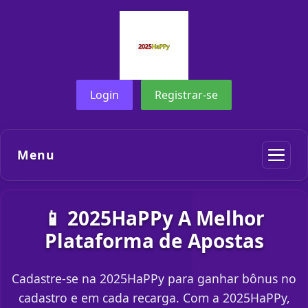
Login
Registrar-se
Menu
📱 2025HaPPy A Melhor
Plataforma de Apostas
Cadastre-se na 2025HaPPy para ganhar bônus no
cadastro e em cada recarga. Com a 2025HaPPy,