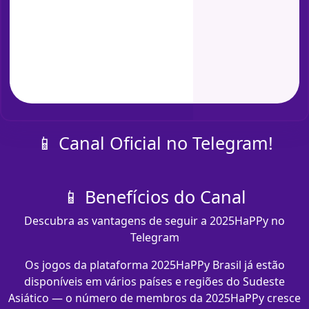
📱 Canal Oficial no Telegram!
📱 Benefícios do Canal
Descubra as vantagens de seguir a 2025HaPPy no
Telegram
Os jogos da plataforma 2025HaPPy Brasil já estão
disponíveis em vários países e regiões do Sudeste
Asiático — o número de membros da 2025HaPPy cresce