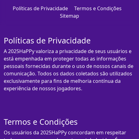
Políticas de Privacidade
Termos e Condições
Sitemap
Políticas de Privacidade
A 2025HaPPy valoriza a privacidade de seus usuários e
está empenhada em proteger todas as informações
pessoais fornecidas durante o uso de nossos canais de
comunicação. Todos os dados coletados são utilizados
exclusivamente para fins de melhoria contínua da
experiência de nossos jogadores.
Termos e Condições
Os usuários da 2025HaPPy concordam em respeitar