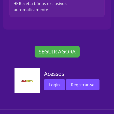
🎁 Receba bônus exclusivos
automaticamente
SEGUIR AGORA
Acessos
Login
Registrar-se