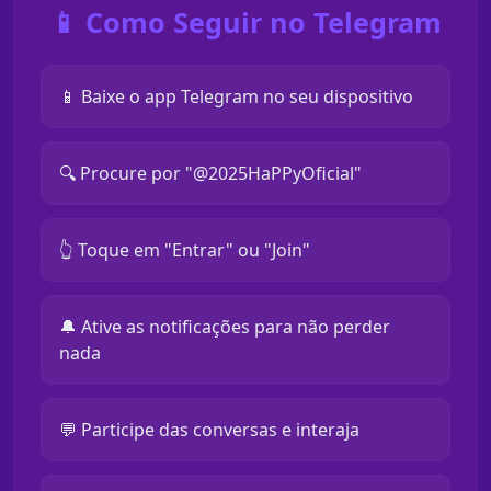
📱 Como Seguir no Telegram
📱 Baixe o app Telegram no seu dispositivo
🔍 Procure por "@2025HaPPyOficial"
👆 Toque em "Entrar" ou "Join"
🔔 Ative as notificações para não perder
nada
💬 Participe das conversas e interaja