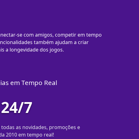
conectar-se com amigos, competir em tempo
funcionalidades também ajudam a criar
s a longevidade dos jogos.
cias em Tempo Real
24/7
e todas as novidades, promoções e
da 2010 em tempo real!