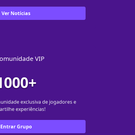
Ver Notícias
Comunidade VIP
1000+
unidade exclusiva de jogadores e
rtilhe experiências!
Entrar Grupo