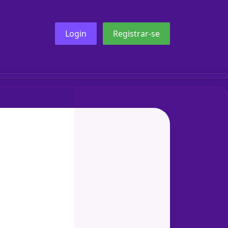
Login
Registrar-se