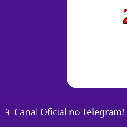
📱 Canal Oficial no Telegram!