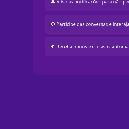
🔔 Ative as notificações para não p
💬 Participe das conversas e interaj
🎁 Receba bônus exclusivos autom