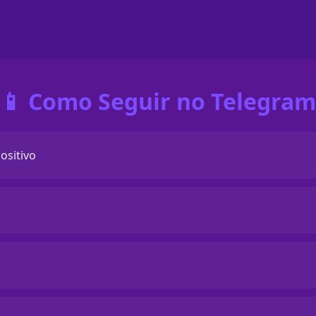
📱 Como Seguir no Telegram
ositivo