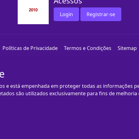
Acessos
Login
Registrar-se
Políticas de Privacidade
Termos e Condições
Sitemap
de
rios e está empenhada em proteger todas as informações p
tados são utilizados exclusivamente para fins de melhoria