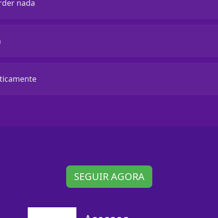
erder nada
a
aticamente
SEGUIR AGORA