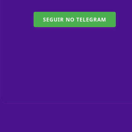
SEGUIR NO TELEGRAM