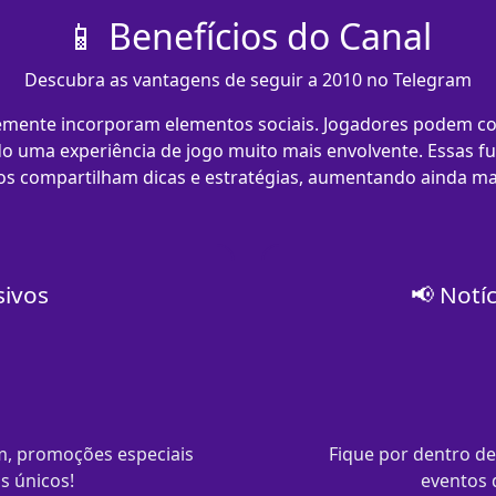
📱 Benefícios do Canal
Descubra as vantagens de seguir a 2010 no Telegram
ntemente incorporam elementos sociais. Jogadores podem 
ndo uma experiência de jogo muito mais envolvente. Essas 
s compartilham dicas e estratégias, aumentando ainda mai
sivos
📢 Notí
m, promoções especiais
Fique por dentro d
s únicos!
eventos 