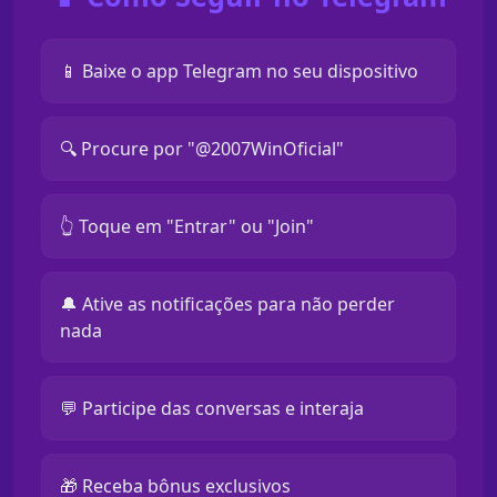
📱 Baixe o app Telegram no seu dispositivo
🔍 Procure por "@2007WinOficial"
👆 Toque em "Entrar" ou "Join"
🔔 Ative as notificações para não perder
nada
💬 Participe das conversas e interaja
🎁 Receba bônus exclusivos