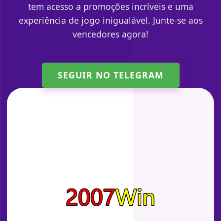
tem acesso a promoções incríveis e uma
experiência de jogo inigualável. Junte-se aos
vencedores agora!
SEGUIR NO TELEGRAM