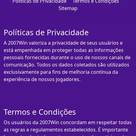
Políticas de Privacidade
Termos e Condições
Sitemap
Políticas de Privacidade
A 2007Win valoriza a privacidade de seus usuários e
está empenhada em proteger todas as informações
pessoais fornecidas durante o uso de nossos canais de
comunicação. Todos os dados coletados são utilizados
exclusivamente para fins de melhoria contínua da
experiência de nossos jogadores.
Termos e Condições
Os usuários da 2007Win concordam em respeitar todas
as regras e regulamentos estabelecidos. É importante