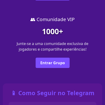
👥 Comunidade VIP
1000+
Junte-se a uma comunidade exclusiva de
jogadores e compartilhe experiências!
Entrar Grupo
📱 Como Seguir no Telegram