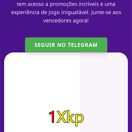
tem acesso a promoções incríveis e uma
experiência de jogo inigualável. Junte-se aos
vencedores agora!
SEGUIR NO TELEGRAM