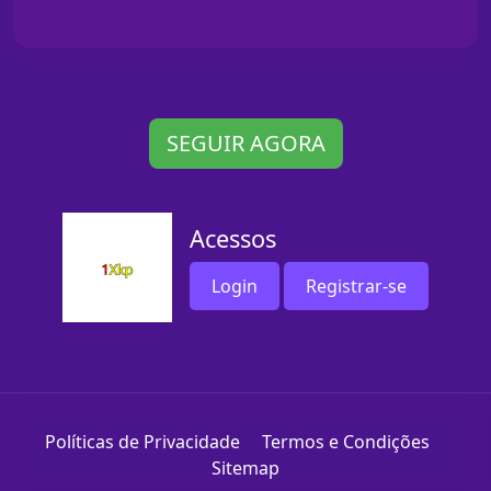
SEGUIR AGORA
Acessos
Login
Registrar-se
Políticas de Privacidade
Termos e Condições
Sitemap