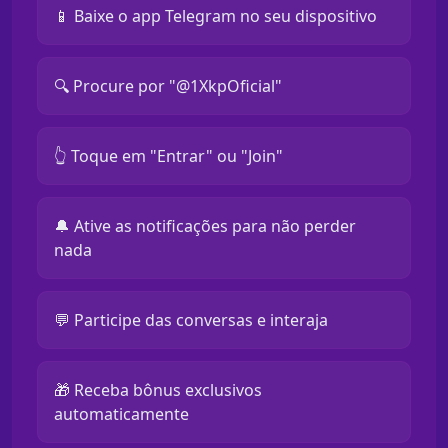
📱 Baixe o app Telegram no seu dispositivo
🔍 Procure por "@1XkpOficial"
👆 Toque em "Entrar" ou "Join"
🔔 Ative as notificações para não perder
nada
💬 Participe das conversas e interaja
🎁 Receba bônus exclusivos
automaticamente