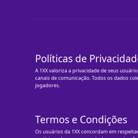
Políticas de Privacida
A 1XX valoriza a privacidade de seus usuár
canais de comunicação. Todos os dados cole
jogadores.
Termos e Condições
Os usuários da 1XX concordam em respeitar 