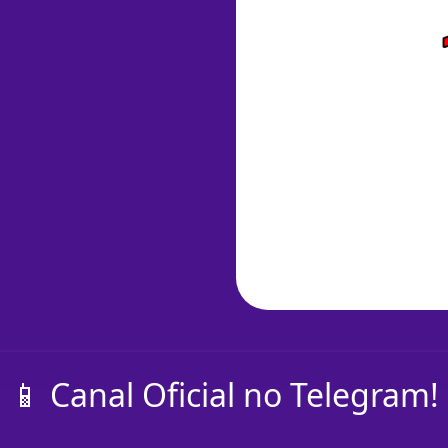
📱 Canal Oficial no Telegram!