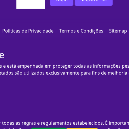
Políticas de Privacidade
Termos e Condições
Sitemap
de
ios e está empenhada em proteger todas as informações pe
tados são utilizados exclusivamente para fins de melhoria
todas as regras e regulamentos estabelecidos. É importan