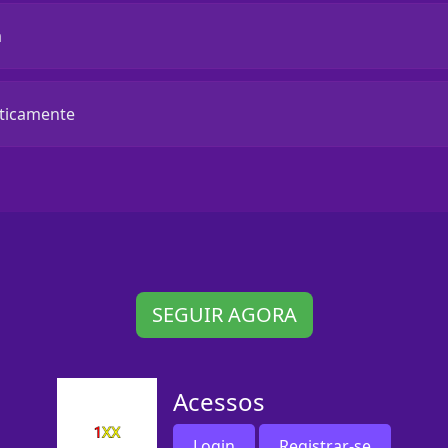
a
aticamente
SEGUIR AGORA
Acessos
Login
Registrar-se