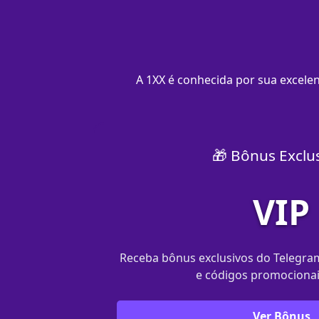
A 1XX é conhecida por sua excele
🎁 Bônus Exclu
VIP
Receba bônus exclusivos do Telegra
e códigos promocionai
Ver Bônus