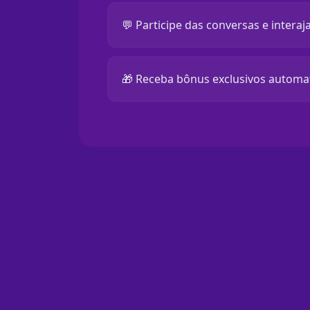
💬 Participe das conversas e interaj
🎁 Receba bônus exclusivos autom