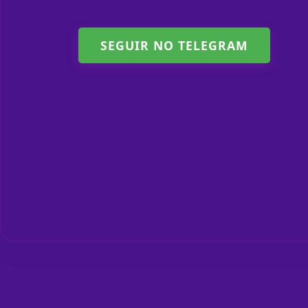
SEGUIR NO TELEGRAM