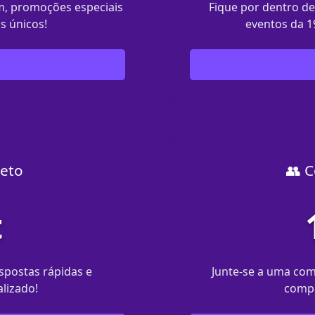
m, promoções especiais
Fique por dentro d
s únicos!
eventos da 1
reto
👥 
t
espostas rápidas e
Junte-se a uma com
lizado!
compa