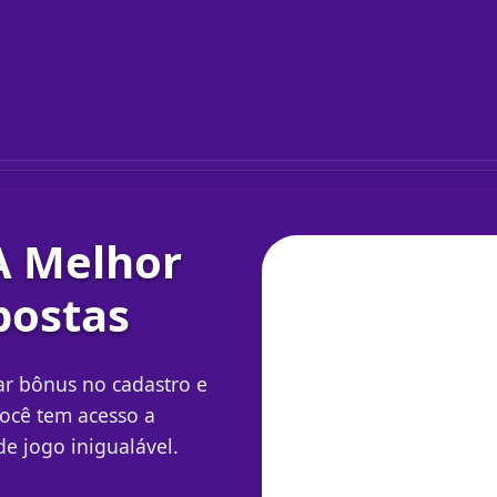
A Melhor
postas
r bônus no cadastro e
ocê tem acesso a
e jogo inigualável.