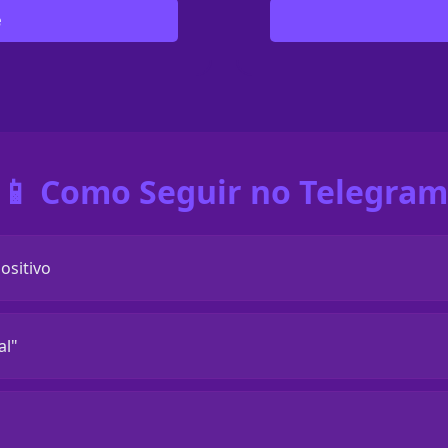
e
📱 Como Seguir no Telegram
ositivo
al"