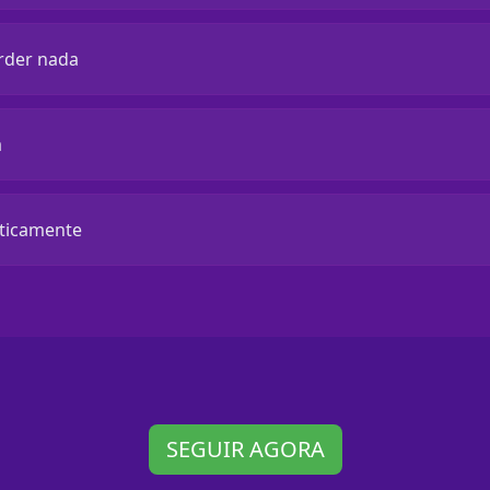
erder nada
a
aticamente
SEGUIR AGORA