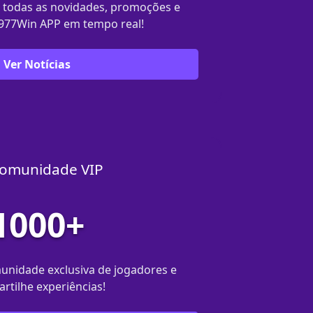
e todas as novidades, promoções e
977Win APP em tempo real!
Ver Notícias
Comunidade VIP
1000+
unidade exclusiva de jogadores e
rtilhe experiências!