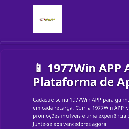
📱 1977Win APP 
Plataforma de A
Cadastre-se na 1977Win APP para ganha
em cada recarga. Com a 1977Win APP, v
promoções incríveis e uma experiência d
Junte-se aos vencedores agora!