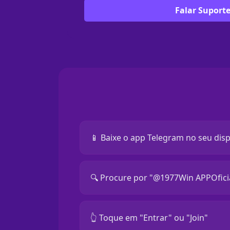
Falar Suport
📱 Baixe o app Telegram no seu disp
🔍 Procure por "@1977Win APPOfici
👆 Toque em "Entrar" ou "Join"