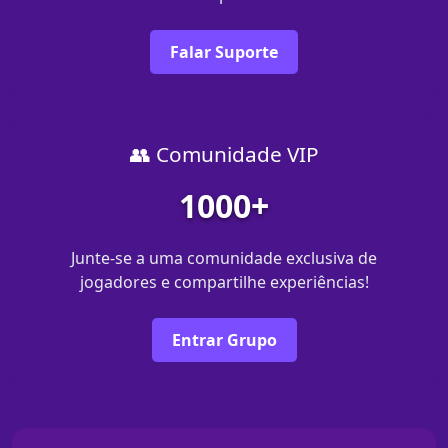
Falar Suporte
👥 Comunidade VIP
1000+
Junte-se a uma comunidade exclusiva de
jogadores e compartilhe experiências!
Entrar Grupo