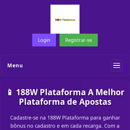
Login
Registrar-se
Menu
📱 188W Plataforma A Melhor
Plataforma de Apostas
Cadastre-se na 188W Plataforma para ganhar
bônus no cadastro e em cada recarga. Com a