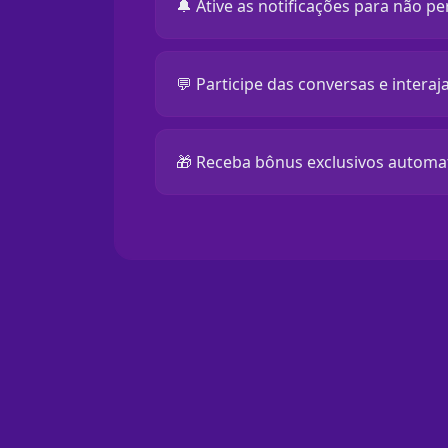
🔔 Ative as notificações para não p
💬 Participe das conversas e interaj
🎁 Receba bônus exclusivos autom