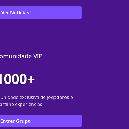
Ver Notícias
Comunidade VIP
1000+
unidade exclusiva de jogadores e
rtilhe experiências!
Entrar Grupo