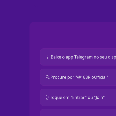
📱 Baixe o app Telegram no seu disp
🔍 Procure por "@188RioOficial"
👆 Toque em "Entrar" ou "Join"