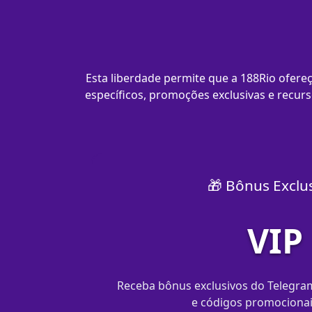
Esta liberdade permite que a 188Rio ofer
específicos, promoções exclusivas e recur
🎁 Bônus Exclu
VIP
Receba bônus exclusivos do Telegra
e códigos promocionai