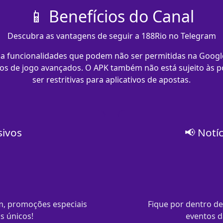
📱 Benefícios do Canal
Descubra as vantagens de seguir a 188Rio no Telegram
eça funcionalidades que podem não ser permitidas na Goo
sos de jogo avançados. O APK também não está sujeito às 
ser restritivas para aplicativos de apostas.
sivos
📢 Notí
m, promoções especiais
Fique por dentro d
s únicos!
eventos d