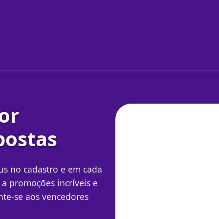
or
postas
us no cadastro e em cada
 a promoções incríveis e
unte-se aos vencedores