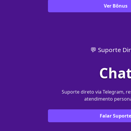
Ver Bônus
💬 Suporte Di
Cha
Suporte direto via Telegram, r
atendimento persona
Falar Suport