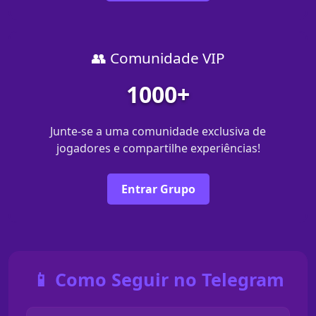
👥 Comunidade VIP
1000+
Junte-se a uma comunidade exclusiva de
jogadores e compartilhe experiências!
Entrar Grupo
📱 Como Seguir no Telegram