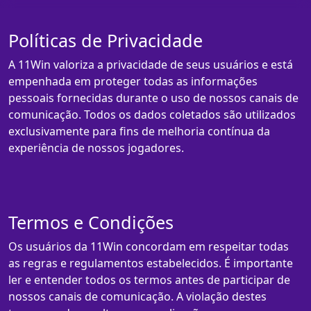
Políticas de Privacidade
A 11Win valoriza a privacidade de seus usuários e está
empenhada em proteger todas as informações
pessoais fornecidas durante o uso de nossos canais de
comunicação. Todos os dados coletados são utilizados
exclusivamente para fins de melhoria contínua da
experiência de nossos jogadores.
Termos e Condições
Os usuários da 11Win concordam em respeitar todas
as regras e regulamentos estabelecidos. É importante
ler e entender todos os termos antes de participar de
nossos canais de comunicação. A violação destes