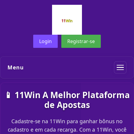
Login
Registrar-se
Menu
📱 11Win A Melhor Plataforma
de Apostas
Cadastre-se na 11Win para ganhar bônus no
cadastro e em cada recarga. Com a 11Win, você