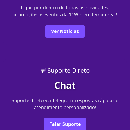
Fique por dentro de todas as novidades,
promoções e eventos da 11Win em tempo real!
Ver Notícias
💬 Suporte Direto
Chat
Suporte direto via Telegram, respostas rápidas e
atendimento personalizado!
Falar Suporte