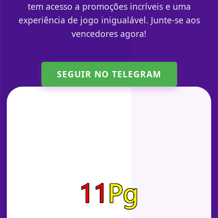
tem acesso a promoções incríveis e uma
experiência de jogo inigualável. Junte-se aos
vencedores agora!
SEGUIR NO TELEGRAM