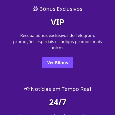
🎁 Bônus Exclusivos
VIP
Receba bônus exclusivos do Telegram,
promoções especiais e códigos promocionais
únicos!
Ver Bônus
📢 Notícias em Tempo Real
24/7