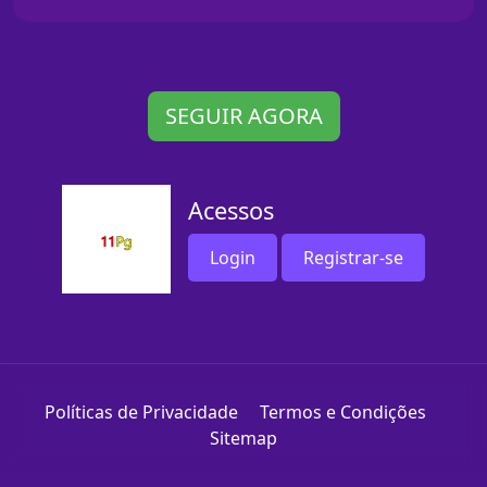
SEGUIR AGORA
Acessos
Login
Registrar-se
Políticas de Privacidade
Termos e Condições
Sitemap