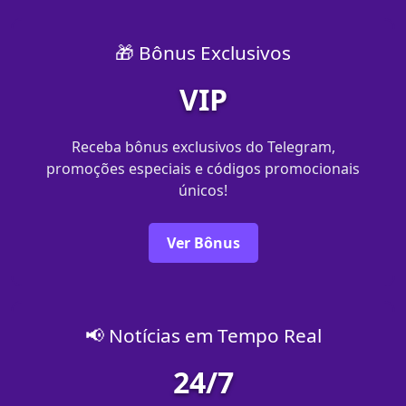
🎁 Bônus Exclusivos
VIP
Receba bônus exclusivos do Telegram,
promoções especiais e códigos promocionais
únicos!
Ver Bônus
📢 Notícias em Tempo Real
24/7