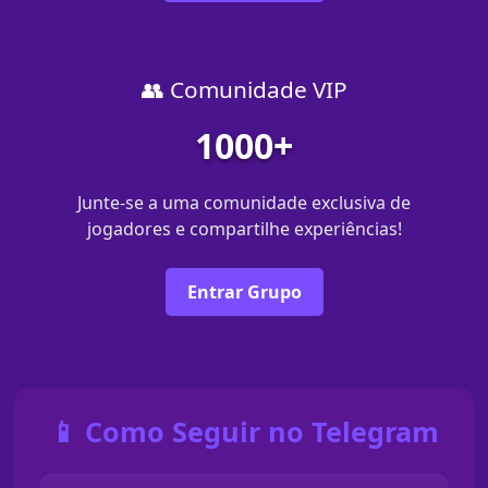
👥 Comunidade VIP
1000+
Junte-se a uma comunidade exclusiva de
jogadores e compartilhe experiências!
Entrar Grupo
📱 Como Seguir no Telegram