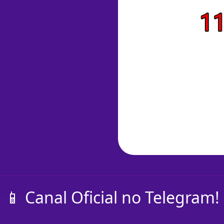
📱 Canal Oficial no Telegram!