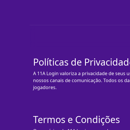
Políticas de Privacida
A 11A Login valoriza a privacidade de seus
nossos canais de comunicação. Todos os dad
jogadores.
Termos e Condições