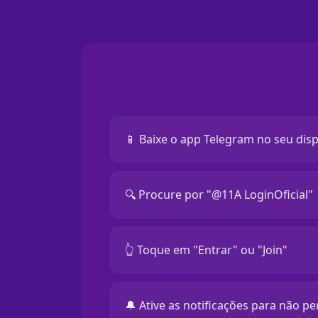
📱 Baixe o app Telegram no seu disp
🔍 Procure por "@11A LoginOficial"
👆 Toque em "Entrar" ou "Join"
🔔 Ative as notificações para não p