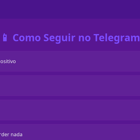
📱 Como Seguir no Telegram
ositivo
erder nada