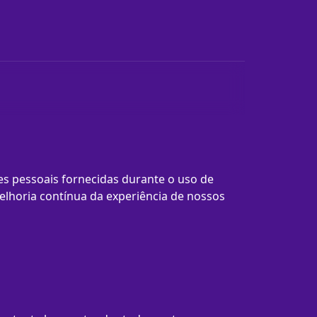
es pessoais fornecidas durante o uso de
elhoria contínua da experiência de nossos