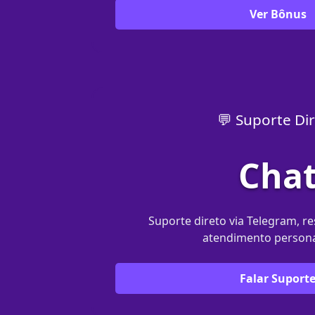
Ver Bônus
💬 Suporte Di
Cha
Suporte direto via Telegram, r
atendimento persona
Falar Suport