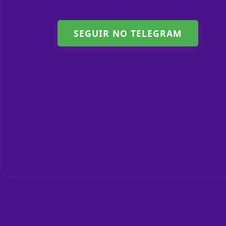
SEGUIR NO TELEGRAM