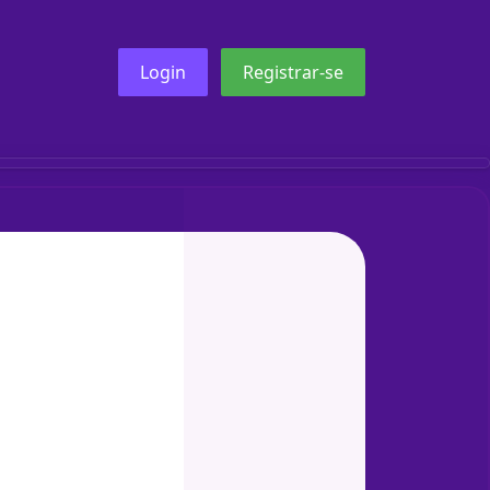
Login
Registrar-se