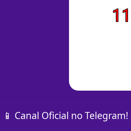
📱 Canal Oficial no Telegram!