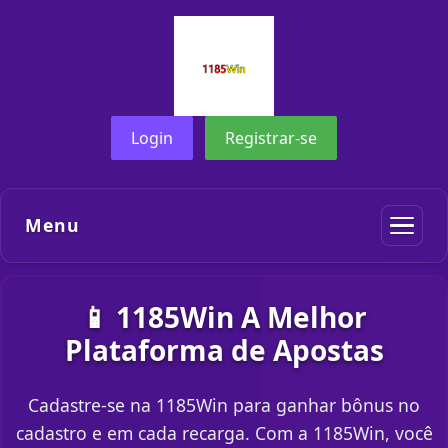
Login
Registrar-se
Menu
📱 1185Win A Melhor
Plataforma de Apostas
Cadastre-se na 1185Win para ganhar bônus no
cadastro e em cada recarga. Com a 1185Win, você