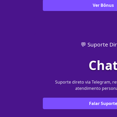
Ver Bônus
💬 Suporte Di
Cha
Suporte direto via Telegram, r
atendimento persona
Falar Suport