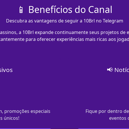
📱 Benefícios do Canal
Descubra as vantagens de seguir a 10Brl no Telegram
ssinos, a 10Brl expande continuamente seus projetos de en
antemente para oferecer experiências mais ricas aos joga
sivos
📢 Notí
m, promoções especiais
Fique por dentro d
s únicos!
eventos 