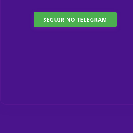
SEGUIR NO TELEGRAM