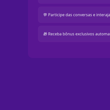
💬 Participe das conversas e interaj
🎁 Receba bônus exclusivos autom