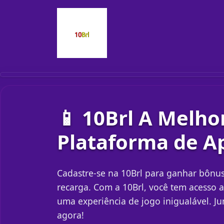
📱 10Brl A Melho
Plataforma de A
Cadastre-se na 10Brl para ganhar bônu
recarga. Com a 10Brl, você tem acesso a
uma experiência de jogo inigualável. J
agora!