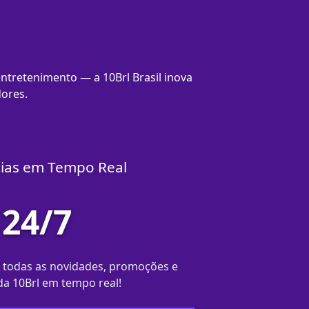
tretenimento — a 10Brl Brasil inova
dores.
cias em Tempo Real
24/7
e todas as novidades, promoções e
da 10Brl em tempo real!