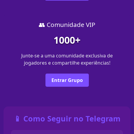
👥 Comunidade VIP
1000+
Junte-se a uma comunidade exclusiva de
jogadores e compartilhe experiências!
Entrar Grupo
📱 Como Seguir no Telegram