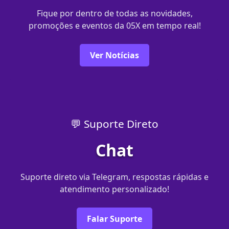
Fique por dentro de todas as novidades,
promoções e eventos da 05X em tempo real!
Ver Notícias
💬 Suporte Direto
Chat
Suporte direto via Telegram, respostas rápidas e
atendimento personalizado!
Falar Suporte