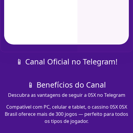
📱 Canal Oficial no Telegram!
📱 Benefícios do Canal
Descubra as vantagens de seguir a 05X no Telegram
Compatível com PC, celular e tablet, o cassino 05X 05X
Brasil oferece mais de 300 jogos — perfeito para todos
os tipos de jogador.