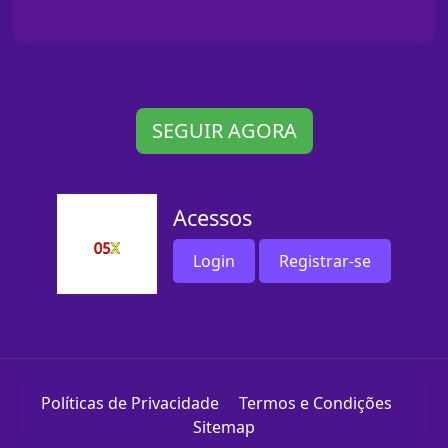
SEGUIR AGORA
Acessos
Login
Registrar-se
Políticas de Privacidade
Termos e Condições
Sitemap