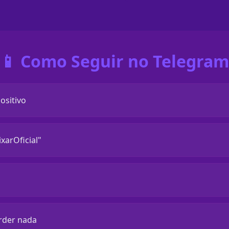
📱 Como Seguir no Telegram
ositivo
arOficial"
erder nada