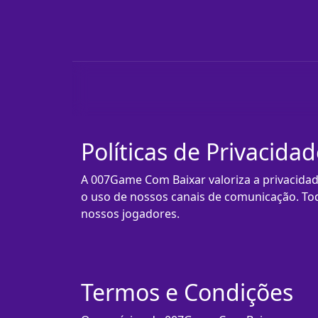
Políticas de Privacida
A 007Game Com Baixar valoriza a privacida
o uso de nossos canais de comunicação. Tod
nossos jogadores.
Termos e Condições