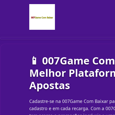
📱 007Game Com 
Melhor Platafor
Apostas
Cadastre-se na 007Game Com Baixar pa
cadastro e em cada recarga. Com a 007