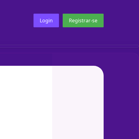
Login
Registrar-se