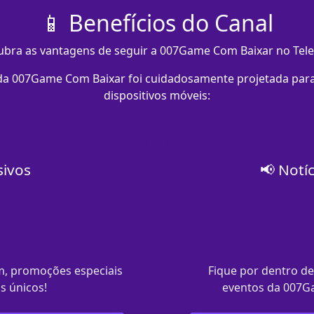
📱 Benefícios do Canal
ubra as vantagens de seguir a 007Game Com Baixar no Tel
e da 007Game Com Baixar foi cuidadosamente projetada para
dispositivos móveis:
sivos
📢 Notí
m, promoções especiais
Fique por dentro d
s únicos!
eventos da 007G