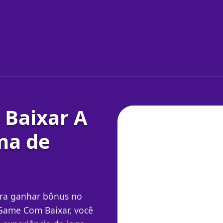
Baixar A
ma de
ra ganhar bônus no
Game Com Baixar, você